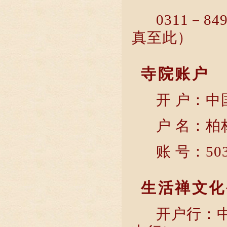
0311－
真至此）
寺院账户
开 户：
户 名：柏
账 号：503
生活禅文化
开户行：