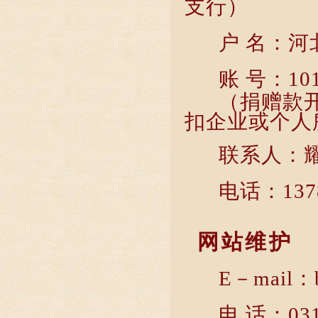
支行）
户 名：
账 号：101
（捐赠款
扣企业或个人
联系人：
电话：1378
网站维护
E－mail：b
电 话：031