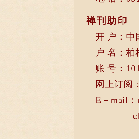
禅刊助印
开 户：
户 名：柏
账 号：101
网上订阅
E－mail：
chan@b