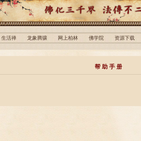
生活禅
龙象腾骧
网上柏林
佛学院
资源下载
帮 助 手 册