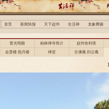
首页
新闻快报
天下赵州
生活禅
龙象腾骧
普光明殿
柏林禅寺简介
赵州舍利塔
会贤楼 指月楼
禅堂
古佛庵 归云庵